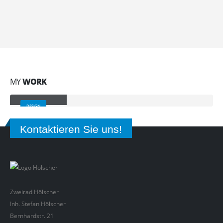
Brand Solutions
Lorem ipsum dolor sit amet, coctetur adipiscing elit.
MY
WORK
Small Slider
DESIGN
Kontaktieren Sie uns!
Zweirad Hölscher
Inh. Stefan Hölscher
Bernhardstr. 21